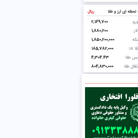
لحظه ای ارز و طلا
ریال
رو:
2,169,700
ار:
1,880,200
که:
1,850,200,000
ا 18:
185,782,000
نس طلا:
4,304.43
قال طلا:
804,830,000