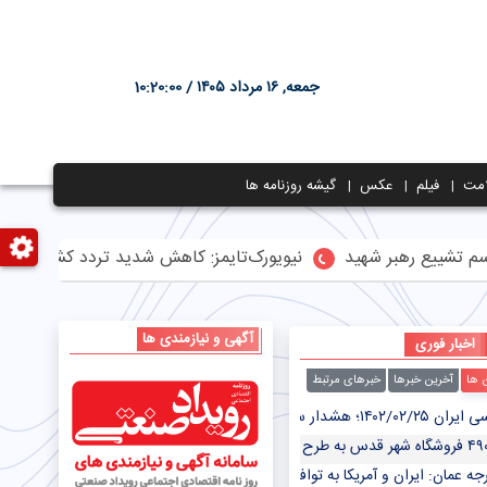
جمعه, ۱۶ مرداد ۱۴۰۵ /
10:20:01
مت
فیلم
عکس
گیشه روزنامه ها
نیویورک‌تایمز: کاهش شدید تردد کشتی‌ها در تنگه هرم
آگهی و نیازمندی ها
اخبار فوری
ن ها
آخرین خبرها
خبرهای مرتبط
 هواشناسی برای ۷ استان/ سامانه بارشی جدید در راه است
جه عمان: ایران و آمریکا به توافق تبادل زندانیان نزدیک شده‌اند