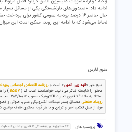
زنگنه درباره مصوبات کمیسیون تلفیق درباره فصل مربوط ب
ادامه داد: «صندوق‌های بازنشستگی یکی از مسائل بسیار م
حال حاضر ۱۶ درصد بودجه عمومی کشور برای پردا
لحاظ می‌شود که با ادامه این روند، ممکن است این میزان به ۵۰ درصد افزایش پیدا 
منبع:فارس
منبع خبر «
الهه زین الدین
» است و
روزنامه اقتصادی اجتماعی رویدا
محتوا را شایسته تذکر می‌دانید، خواهشمند است کد (
11557
) را ه
استناد به ماده ۷۴ قانون تجارت الکترونیک مصوب ۱۳۸۲/۱۰/۱۷ مجلس شورای اسلامی و با عنایت به اینکه
رویداد صنعتی
مصداق بستر مبادلات الکترونیکی متنی، صوتی و تص
فوق از قبیل تکثیر، اجرا و توزیع و یا هر گونه محتوی خلاف قوانین ک
برچسب های :
## صندوق های بازنشستگی # تامین اجتماعی # حمایت د