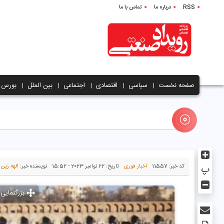
RSS
درباره ما
تماس با ما
صفحه نخست
سیاسی
اقتصادی
اجتماعی
بین الملل
بورس
پ
کد خبر:
11557
اخبار فوری
تاریخ:
22 نوامبر 2023 - 15:52
نویسنده خبر:
الهه زین 
بزرگنمایی