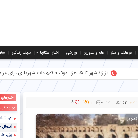
فرهنگ و هنر
علم و فناوری
ورزشی
اخبار استانها
سبک زندگی
سلا
از زائرشهر تا ۱۵ هزار موکب؛ تمهیدات شهرداری برای مراسم تشییع رهبر شهید
خبرهای
8
الدین
252 بازدید
0
0
پربازدیدتری
هواشناسی ایران ۱۴۰۲/۰۲/۲۵؛ هشدار سازمان
 تصویر
اتصال ۴۹۰ فروشگاه شهر قدس به طرح فجرانه/۴۷۱ فروشگاه در آستانه پیوستن به طرح
وزیر خار