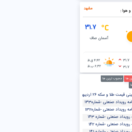
ئیس جمهوری برای حل ناترازی انرژی/ وعده برای گذر از زمستانی سرد
مشهد
و هوا :
31.7
آسمان صاف
31.7
۴:۴۲ ق.ظ
۶:۳۲ ب.ظ
31.7
ن ها
محبوب ترین ها
ا
 سکه ۲۶ اردیبهشت ۱۴۰۳/ سکه امامی از رشد قیمت در بازار طلا جا ماند
مه رویداد صنعتی -شماره۱۳3
مه رویداد صنعتی -شماره132
 رویداد صنعتی -شماره ۱۴3
 رویداد صنعتی -شماره 142
 رویداد صنعتی -شماره ۱۴1