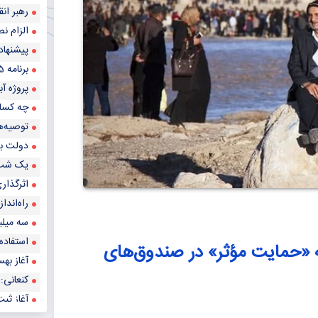
رهبر انقلاب سال ۱۴۰۳ را سال «جه
الزام نص
پیشنهاد
برنامه 85 مجلس احیای شب‌های قدر در سراسر کشور
پروژه آبرسانی به ۱۷۴ روستای خوزستان افتتاح 
چه کسانی بی
توصیه‌ها
دولت به
یک شب ش
اثرگذار
راه‌اندا
سه میلیو
استفاده از آب
 «حمایت مؤثر» در صندوق‌های
آغاز بهس
کنعانی: 
آغاز ثبت‌نام