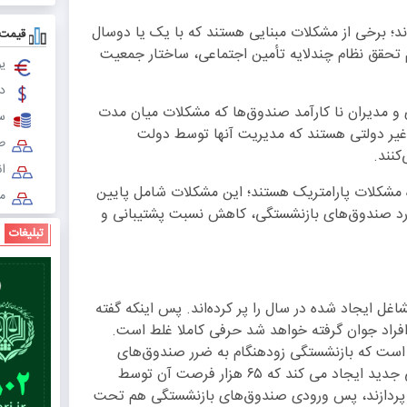
 به 3 دسته تقسیم می­شوند؛ برخی از مشکلات مبنایی هستند که با یک یا دوسال
قیمت 
م تحقق نظام چندلایه تأمین اجتماعی، ساختار جمعیت
یو
دل
و مدیران نا کارآمد صندوق‌ها که مشکلات میان مدت
س
یر دولتی هستند که مدیریت آنها توسط دولت
طل
کنند.
ا
 مشکلات پارامتریک هستند؛ این مشکلات شامل پایین
مث
رد صندوق‌های بازنشستگی، کاهش نسبت پشتیبانی و
تبلیغات
ی‌دهد بازنشستگان جوان ما ۶۵ درصد مشاغل ایجاد شده در سال را پر کرده‌اند. پس اینکه گفته
فراد جوان گرفته خواهد شد حرفی کاملا غلط است.
است که بازنشستگی زودهنگام به ضرر صندوق‌های
بازنشستگی است. مثلاً دولت سالانه ۱۰۰ هزار فرصت شغلی جدید ایجاد می کند که ۶۵ هزار فرصت آن توسط
ی ‌پردازند، پس ورودی صندوق‌های بازنشستگی هم تحت