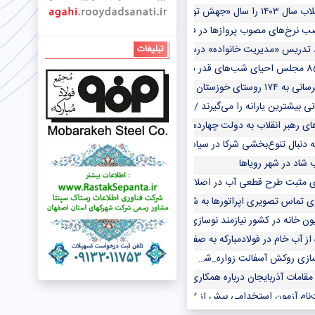
ش تولید با مشارکت مردم» نامگذاری کردند
ب نرخ‌های مصوب پروازها در فرودگاه مهرآباد
 تدریس «مدیریت خانواده» درسال یازدهم/ امکان ادامه تحصیل دانش‌آموزان متاهل د
تبلیغات
شد/ بهره‌برداری از واحد گازی نیروگاه سیکل ترکیبی دوکوهه
شترین یارانه را می‌گیرند / افت ۲۰درصدی ذخیره سدسفیدرود
ی رهبر انقلاب به دولت چهاردهم در مراسم تنفیذ چه بود؟
 دنبال تنوع‌بخشی شرکا در سیاست خارجی/ کارشناسان چه می‌گویند؟
اد در شهر رویاها
ی مثبت طرح قطعی آب در اصلاح رفتار پرمصرف‌ها
زی تماس تصویری اپراتورها به شکل آزمایشی
ن خانه در کشور نیازمند نوسازی است
 خام در فولادمبارکه به صفر می رسد/تولید ۶۰۰ مگاوات برق تجدیدپذیر با نیروگاه خورشیدی
ازی روکش آسفالت زواره_شهراب
مقامات آذربایجان درباره همکاری‌های ضدایرانی با رژیم صهیونیستی توضیح دهند
 آزمون استخدامی بیش از ۱۲ دستگاه اجرایی از سه‌شنبه