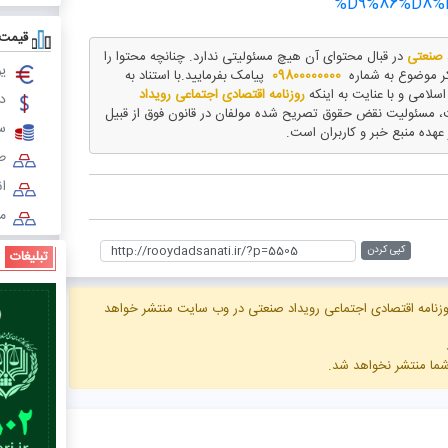
%D9%86%D8%
قیمت 
د صنعتی
در قبال محتوای آن هیچ مسئولیتی ندارد. چنانچه محتوا را
یو
ذکر موضوع به شماره
09800000000
پیامک بفرمایید.با استناد به
روزنامه اقتصادی اجتماعی رویداد
دل
، مسئولیت نقض حقوق تصریح شده مولفان در قانون فوق از قبیل
س
 عهده منبع خبر و کاربران است.
طل
ا
مث
کپی کردن
تبلیغات
زنامه اقتصادی اجتماعی رویداد صنعتی در وب سایت منتشر خواهد
 شما منتشر نخواهد شد.