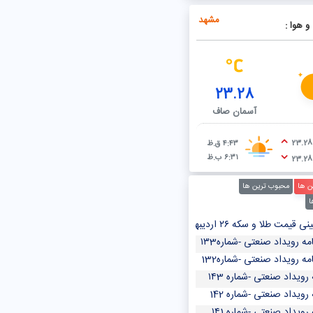
ئیس جمهوری برای حل ناترازی انرژی/ وعده برای گذر از زمستانی سرد
مشهد
و هوا :
23.28
آسمان صاف
23.28
۴:۴۳ ق.ظ
۶:۳۱ ب.ظ
23.28
ن ها
محبوب ترین ها
ا
 سکه ۲۶ اردیبهشت ۱۴۰۳/ سکه امامی از رشد قیمت در بازار طلا جا ماند
مه رویداد صنعتی -شماره۱۳3
مه رویداد صنعتی -شماره132
 رویداد صنعتی -شماره ۱۴3
 رویداد صنعتی -شماره 142
 رویداد صنعتی -شماره ۱۴1