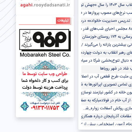
ش تولید با مشارکت مردم» نامگذاری کردند
ب نرخ‌های مصوب پروازها در فرودگاه مهرآباد
 تدریس «مدیریت خانواده» درسال یازدهم/ امکان ادامه تحصیل دانش‌آموزان متاهل د
تبلیغات
شد/ بهره‌برداری از واحد گازی نیروگاه سیکل ترکیبی دوکوهه
شترین یارانه را می‌گیرند / افت ۲۰درصدی ذخیره سدسفیدرود
ی رهبر انقلاب به دولت چهاردهم در مراسم تنفیذ چه بود؟
 دنبال تنوع‌بخشی شرکا در سیاست خارجی/ کارشناسان چه می‌گویند؟
اد در شهر رویاها
ی مثبت طرح قطعی آب در اصلاح رفتار پرمصرف‌ها
زی تماس تصویری اپراتورها به شکل آزمایشی
ن خانه در کشور نیازمند نوسازی است
 خام در فولادمبارکه به صفر می رسد/تولید ۶۰۰ مگاوات برق تجدیدپذیر با نیروگاه خورشیدی
ازی روکش آسفالت زواره_شهراب
مقامات آذربایجان درباره همکاری‌های ضدایرانی با رژیم صهیونیستی توضیح دهند
 آزمون استخدامی بیش از ۱۲ دستگاه اجرایی از سه‌شنبه