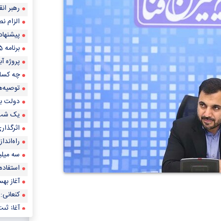
رهبر انقلاب سال ۱۴۰۳ را سال «جه
الزام نص
پیشنهاد
برنامه 85 مجلس احیای شب‌های قدر در سراسر کشور
پروژه آبرسانی به ۱۷۴ روستای خوزستان افتتاح 
چه کسانی بی
توصیه‌ها
دولت به
یک شب ش
اثرگذار
راه‌اندا
سه میلیو
استفاده از آب
آغاز بهس
کنعانی: 
آغاز ثبت‌نام