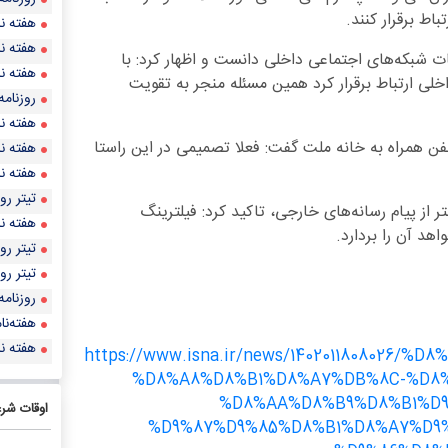
اط برقرار کنند.
هفته نا
هفته نا
امات شبکه‌های اجتماعی داخلی دانست و اظهار کرد: با
هفته نا
لی ارتباط برقرار کرد همین مسئله‌ منجر به تقویت
روزنامه
هفته نا
فن همراه به خانه ملت گفت: فعلا تصمیمی در این راستا
هفته نا
هفته نا
تيتر روزنا
ر از پیام رسانه‌های خارجی، تاکید کرد: فیلترینگ
هفته نا
هد آن را بردارد.
تيتر روزنا
تيتر روزنا
روزنامه
هفته‌نا
هفته نا
https://www.isna.ir/news/140201180802
%D8%A8%D8%B1%D8%A7%DB%8C-%D8
%D8%AA%D8%B9%D8%B1%D9
اوقات شر
%D9%87%D9%85%D8%B1%D8%A7%D9