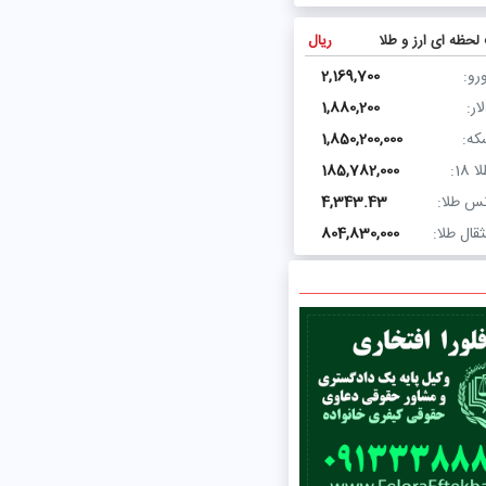
لحظه ای ارز و طلا
ریال
رو:
2,169,700
ار:
1,880,200
که:
1,850,200,000
ا 18:
185,782,000
نس طلا:
4,343.43
قال طلا:
804,830,000