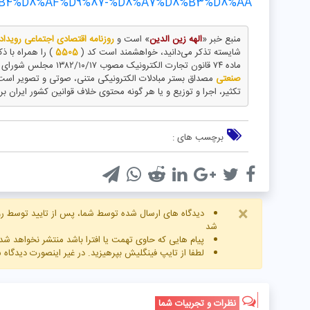
B4%D8%AF%D9%87-%D8%A7%D8%B3%D8%AA
منبع خبر «
الهه زین الدین
» است و
روزنامه اقتصادی اجتماعی رویدا
شایسته تذکر می‌دانید، خواهشمند است کد (
5505
) را همراه با 
ماده ۷۴ قانون تجارت الکترونیک مصوب ۱۳۸۲/۱۰/۱۷ مجلس شورای اسلامی و با عنایت به اینکه
صنعتی
مصداق بستر مبادلات الکترونیکی متنی، صوتی و تصویر است
تکثیر، اجرا و توزیع و یا هر گونه محتوی خلاف قوانین کشور ایران بر
برچسب های :
×
دیدگاه های ارسال شده توسط شما، پس از تایید توسط رو
شد
پیام هایی که حاوی تهمت یا افترا باشد منتشر نخواهد شد
لطفا از تایپ فینگلیش بپرهیزید. در غیر اینصورت دیدگاه
نظرات و تجربیات شما