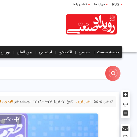
RSS
درباره ما
تماس با ما
صفحه نخست
سیاسی
اقتصادی
اجتماعی
بین الملل
بورس
پ
کد خبر:
5505
اخبار فوری
تاریخ:
07 آوریل 2023 - 17:28
نویسنده خبر:
الهه زین ا
بزرگنمای