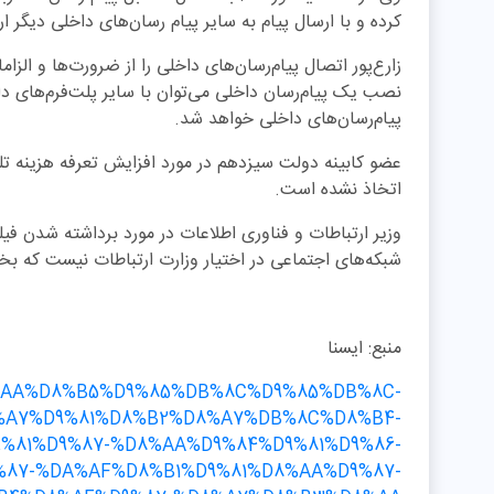
کرده و با ارسال پیام به سایر پیام رسان‌های داخلی دیگر ارتب
زارع‌پور اتصال پیام‌رسان‌های داخلی را از ضرورت‌ها و الز
نصب یک پیام‌رسان داخلی می‌توان با سایر پلت‌فرم‌های داخ
پیام‌رسان‌های داخلی خواهد شد.
عضو کابینه دولت سیزدهم در مورد افزایش تعرفه هزینه تل
اتخاذ نشده است.
وزیر ارتباطات و فناوری اطلاعات در مورد برداشته شدن فیلت
شبکه‌های اجتماعی در اختیار وزارت ارتباطات نیست که بخوا
منبع: ایسنا
6/%D8%AA%D8%B5%D9%85%DB%8C%D9%85%DB%8C-
%A7%D9%81%D8%B2%D8%A7%DB%8C%D8%B4-
%81%D9%87-%D8%AA%D9%84%D9%81%D9%86-
%87-%DA%AF%D8%B1%D9%81%D8%AA%D9%87-