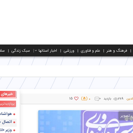
فرهنگ و هنر
علم و فناوری
ورزشی
اخبار استانها
سبک زندگی
سلا
خبرهای
15
لدین
228 بازدید
0
0
پربازدیدتری
هواشناسی ایران ۱۴۰۲/۰۲/۲۵؛ هشدار سازمان
ی تصویر
اتصال ۴۹۰ فروشگاه شهر قدس به طرح فجرانه/۴۷۱ فروشگاه در آستانه پیوستن به طرح
وزیر خار