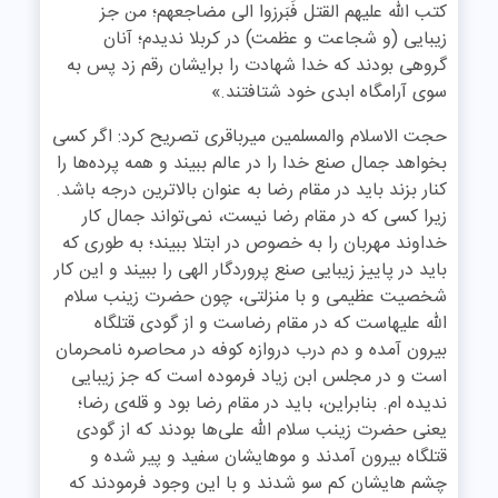
کتب الله علیهم القتل فَبَرزوا الی مضاجعهم؛ من جز
زیبایی (و شجاعت و عظمت) در کربلا ندیدم؛ آنان
گروهی بودند که خدا شهادت را برایشان رقم زد پس به
سوی آرامگاه ابدی خود شتافتند.»
حجت الاسلام والمسلمین میرباقری تصریح کرد: اگر کسی
بخواهد جمال صنع خدا را در عالم ببیند و همه پرده‌ها را
کنار بزند باید در مقام رضا به عنوان بالاترین درجه باشد.
زیرا کسی که در مقام رضا نیست، نمی‌تواند جمال کار
خداوند مهربان را به خصوص در ابتلا ببیند؛ به طوری که
باید در پاییز زیبایی صنع پروردگار الهی را ببیند و این کار
شخصیت عظیمی و با منزلتی، چون حضرت زینب سلام
الله علیهاست که در مقام رضاست و از گودی قتلگاه
بیرون آمده و دم درب دروازه کوفه در محاصره نامحرمان
است و در مجلس ابن زیاد فرموده است که جز زیبایی
ندیده ام. بنابراین، باید در مقام رضا بود و قله‌ی رضا؛
یعنی حضرت زینب سلام الله علی‌ها بودند که از گودی
قتلگاه بیرون آمدند و موهایشان سفید و پیر شده و
چشم هایشان کم سو شدند و با این وجود فرمودند که