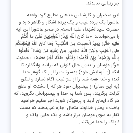
جز زیبایی ندیدند.
این سخنران و کارشناس مذهبی مطرح کرد: واقعه
عاشورا یک پرده غیب و یک پرده آشکار و ظاهر دارد و
حضرت سیدالشهداء علیه السلام در سحر عاشورا این آیه
را می‌خواندند: «مَا کَانَ اللَّهُ لِیَذَرَ الْمُؤْمِنِینَ عَلَىٰ مَا أَنْتُمْ
عَلَیْهِ حَتَّىٰ یَمِیزَ الْخَبِیثَ مِنَ الطَّیِّبِ ۗ وَمَا کَانَ اللَّهُ لِیُطْلِعَکُمْ
عَلَى الْغَیْبِ وَلَٰکِنَّ اللَّهَ یَجْتَبِی مِنْ رُسُلِهِ مَنْ یَشَاءُ ۖ فَآمِنُوا
بِاللَّهِ وَرُسُلِهِ ۚ وَإِنْ تُؤْمِنُوا وَتَتَّقُوا فَلَکُمْ أَجْرٌ عَظِیمٌ» «خداوند
هرگز مؤمنان را بدین حال کنونی که برآنید وانگذارد تا
آنکه (با آزمایش خود) بدسرشت را از پاک گوهر جدا
کند؛ و خدا همه شما را از سرّ غیب آگاه نسازد و لیکن
(به این مقام) از پیغمبران خود هر که را مشیّت او تعلق
گرفت برگزیند، پس شما به خدا و پیغمبرانش بگروید، که
هر گاه ایمان آرید و پرهیزکار شوید اجر عظیم خواهید
یافت.» یعنی خداوند متعال اجازه نمی‌دهند که دست
کفار به سوی مومنان دراز باشد و یک جایی پاک و
ناپاک را جدا می‌کنند.