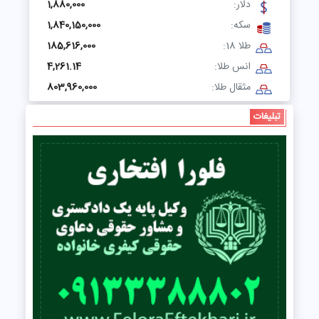
دلار:
1,880,000
سکه:
1,840,150,000
طلا 18:
185,616,000
انس طلا:
4,261.14
مثقال طلا:
803,960,000
تبلیغات