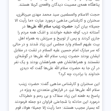
پناهگاه همه‌ی مصیبت‏ دیدگان واقعه‌ی کربلا هستند.
حجت الاسلام والمسلمین سید محمد مهدی میرباقری،
سخنران و کارشناس مذهبی درمورد عبارت «ما رأیت الا
جمیلا» بیان کرد:
حضرت زینب سلام الله
علی‌ها
در
آستانه درب کوفه خطبه خواندند و اشک همه مردم را
جاری کردند و پس از توبیخ و سرزنش به همراه اهل
بیت علیهم السلام وارد مجلس ابن زیاد شدند و در حالی
که سر مبارک امام حسین علیه السلام در تشت در مقابل
ایشان بودند حضرت زینب سلام الله علی‌ها در گوشه‌ای
نشستند و همراهانشان هم، همراهشان بودند و یک نفر
در آن جا به حضرت سلام الله علی‌ها گفت که دیدی
خداوند با برادرت چه کرد؟
این سخنران و کارشناس مذهبی گفت: حضرت زینب
سلام الله علی‌ها نیز، در فراز‌های متعددی به ویژه در
پاسخ به طعنه ابن زیاد سفاک و بى‏ رحم و خطرناک
درمورد این حادثه با شجاعتی فراوان دو جمله فرمودند
که بسیار عجیب هستند: «ما رأیت إلا جمیلا؛ هولاء قوم