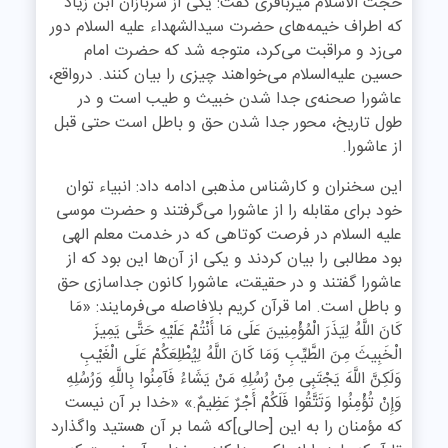
حجت الاسلام میرباقری گفت: یکی از سربازان ابن زیاد
که اطراف خیمه‌های حضرت سیدالشهداء علیه السلام دور
می‌زد و مراقبت می‌کرد، متوجه شد که حضرت امام
حسین علیه‌السلام می‌خواهند چیزی را بیان کنند. درواقع،
عاشورا صحنه‌ی جدا شدن خبیث و طیب است و در
طول تاریخ، محور جدا شدن حق و باطل است حتی قبل
از عاشورا.
این سخنران و کارشناس مذهبی ادامه داد: انبیاء توان
خود برای مقابله را از عاشورا می‌گرفتند و حضرت موسی
علیه السلام در فرصت کوتاهی که در خدمت معلم الهی
بود مطالبی را بیان کردند و یکی از آن‌ها این بود که از
عاشورا گفتند و در حقیقت، عاشورا کانون جداسازی حق
و باطل است. اما قرآن کریم بلافاصله می‌فرمایند: «مَا
کَانَ اللَّهُ لِیَذَرَ الْمُؤْمِنِینَ عَلَى مَا أَنْتُمْ عَلَیْهِ حَتَّى یَمِیزَ
الْخَبِیثَ مِنَ الطَّیِّبِ وَمَا کَانَ اللَّهُ لِیُطْلِعَکُمْ عَلَى الْغَیْبِ
وَلَکِنَّ اللَّهَ یَجْتَبِی مِنْ رُسُلِهِ مَنْ یَشَاءُ فَآمِنُوا بِاللَّهِ وَرُسُلِهِ
وَإِنْ تُؤْمِنُوا وَتَتَّقُوا فَلَکُمْ أَجْرٌ عَظِیمٌ.» «خدا بر آن نیست
که مؤمنان را به این [حالى]که شما بر آن هستید واگذارد