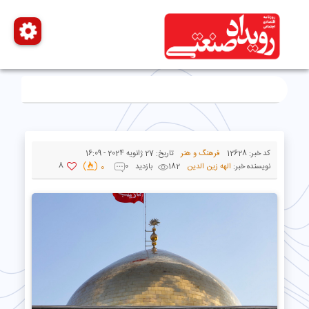
کد خبر:
12628
فرهنگ و هنر
تاریخ:
27 ژانویه 2024 - 16:09
8
نویسنده خبر:
الهه زین الدین
182 بازدید
0
0