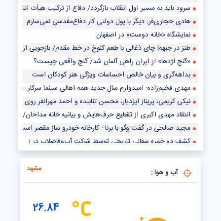
سرود باید به مسیر اول انقلاب بازگردد/ دفاع از ترکیب هیأت انتخاب «همآه
هادی حجازی‌فر: دیگر با پول دولتی کار دفاع‌مقدسی نمی‌سازم
نمایشگاه «خانه دوست» در اصفهان
طنز در جبهه| چای ذغالی با طعم کلوخ در خط مقدم‌/ بازجویی از اسرای ایرانی د
«گنج اژدها» از ایران راهی آلمان شد/ گنج واقعی چیست؟
بداهه‌گری و بیان خالص احساسات ویژگی هنر کودکان است
مهدی فخیم‌زاده: امیدوارم سال جدید همه اهالی سینما سرکار بروند
نیکی کریمی، پریناز ایزدیار، محسن تنابنده و احمد مهرانفر روی پرده سینماها
انتقاد مهدی اکبری از تقطیع حرف‌هایش و بیانیه خانه مداحان/ همیشه دس
مجید صالحی در گفت وگو با برنا : کارخانه خودرو ساز مقصر است نه سازمان س
کشف دو خمره سفالی تاریخی توسط شرکت آب‌وفاضلاب در زنجان
کارگردان «آه سرد»: قتل‌های ناموسی ریشه در مسائل فرهنگی خانواده و جامع
مشهد
آب و هوا :
26.84