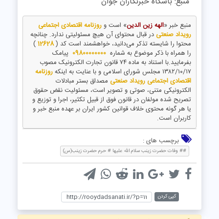
منبع: باشگاه خبرنگاران جوان
منبع خبر «
الهه زین الدین
» است و
روزنامه اقتصادی اجتماعی
رویداد صنعتی
در قبال محتوای آن هیچ مسئولیتی ندارد. چنانچه
محتوا را شایسته تذکر می‌دانید، خواهشمند است کد (
12628
)
را همراه با ذکر موضوع به شماره
09800000000
پیامک
بفرمایید.با استناد به ماده ۷۴ قانون تجارت الکترونیک مصوب
۱۳۸۲/۱۰/۱۷ مجلس شورای اسلامی و با عنایت به اینکه
روزنامه
اقتصادی اجتماعی رویداد صنعتی
مصداق بستر مبادلات
الکترونیکی متنی، صوتی و تصویر است، مسئولیت نقض حقوق
تصریح شده مولفان در قانون فوق از قبیل تکثیر، اجرا و توزیع و
یا هر گونه محتوی خلاف قوانین کشور ایران بر عهده منبع خبر و
کاربران است.
برچسب های :
## وفات حضرت زینب سلام الله علیها # حرم حضرت زینب(س)
کپی کردن