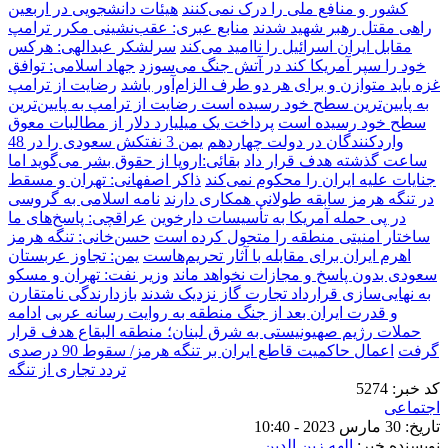
کشور و منافع ملی را درک نمی‌کنند
هیئات دانشجویی در اربعین
راهی مقتل رهبر شهید شدند
منابع عبری: عقب‌نشینی‌ مکرر ترامپ
مقابل ایران اسرائیل را ناامید می‌کند
سرلشکر عبدالهی: هرکس
خود را سپر آمریکا کند در آتش جنگ می‌سوزد
جهاد اسلامی: توافق
غزه باید متوازن و برای هر دو طرف الزام‌آور باشد
رضایت از ترامپ
به پایین‌ترین سطح خود رسیده است رضایت از ترامپ به پایین‌ترین
سطح خود رسیده است
پرداخت یک میلیارد دلار از مطالبات معوق
واردکنندگان در دولت چهاردهم
یمن 3 نفتکش سعودی را در 48
ساعت گذشته هدف قرار داد
بقائی:اروپا از حقوق بشر می‌گوید اما
جنایات علیه ایران را محکوم نمی‌کند
ذاکر اصفهانی: تهران و مسقط
در تنگه هرمز سابقه طولانی همکاری دارند
نامه اسلامی به گروسی
در پی حمله آمریکا به تأسیسات دارخوین
عراقچی: پاسخ‌های ما
ساختار امنیتی منطقه را متحول کرده است
حسن‌خانی: تنگه هرمز
اهرم ایران برای مقابله با آثار تحریم‌هاست
یمن: تجاوز عربستان
سعودی بدون پاسخ و مجازات نخواهد ماند
وزیر نفت: تهران و مسکو
به نهایی‌سازی قرارداد تجارت گاز نزدیک شدند
بازدارندگی نامتقارن
و قدرت ایران بعد از جنگ منطقه‌ به روایت رسانه عربی
ادامه
حملات رژیم صهیونیستی به شرق لبنان؛ منطقه البقاع هدف قرار
گرفت
اعمال حاکمیت قاطع ایران بر تنگه هرمز/ سقوط 90 درصدی
تردد تجاری از تنگه
کد خبر:
5274
اجتماعی
تاریخ:
30 مارس 2023 - 10:40
نویسنده خبر:
الهه زین الدین