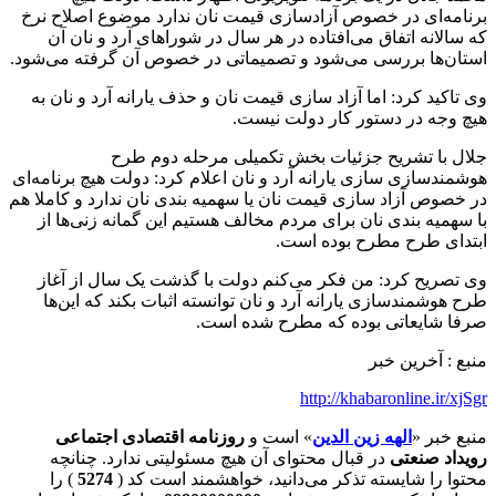
برنامه‌ای در خصوص آزادسازی قیمت نان ندارد موضوع اصلاح نرخ
که سالانه اتفاق می‌افتاده در هر سال در شوراهای آرد و نان آن
استان‌ها بررسی می‌شود و تصمیماتی در خصوص آن گرفته می‌شود.
وی تاکید کرد: اما آزاد سازی قیمت نان و حذف یارانه آرد و نان به
هیچ وجه در دستور کار دولت نیست.
جلال با تشریح جزئیات بخش تکمیلی مرحله دوم طرح
هوشمندسازی سازی یارانه آرد و نان اعلام کرد: دولت هیچ برنامه‌ای
در خصوص آزاد سازی قیمت نان یا سهمیه بندی نان ندارد و کاملا هم
با سهمیه بندی نان برای مردم مخالف هستیم این گمانه زنی‌ها از
ابتدای طرح مطرح بوده است.
وی تصریح کرد: من فکر می‌کنم دولت با گذشت یک سال از آغاز
طرح هوشمندسازی یارانه آرد و نان توانسته اثبات بکند که این‌ها
صرفا شایعاتی بوده که مطرح شده است.
منبع : آخرین خبر
http://khabaronline.ir/xjSgr
منبع خبر «
الهه زین الدین
» است و
روزنامه اقتصادی اجتماعی
رویداد صنعتی
در قبال محتوای آن هیچ مسئولیتی ندارد. چنانچه
محتوا را شایسته تذکر می‌دانید، خواهشمند است کد (
5274
) را