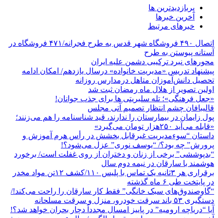
پربازدیدترین ها
آخرین خبرها
خبرهای مرتبط
اتصال ۴۹۰ فروشگاه شهر قدس به طرح فجرانه/۴۷۱ فروشگاه در
آستانه پیوستن به طرح
محورهای نبرد ترکیبی دشمن علیه ایران
پیشنهاد تدریس «مدیریت خانواده» درسال یازدهم/ امکان ادامه
تحصیل دانش‌آموزان متاهل درمدارس روزانه
اولین تصویر از هلال ماه رمضان ثبت شد
«جعل فرهنگی»؛ تله سلبریتی ها برای جذب جوانان!
قالیبافان چشم انتظار تصمیم آتی مجلس
پول زایمان در بیمارستان را ندارند، قید شناسنامه را هم می‌زنند؛
«قابله می‌آید ۲۵۰هزار تومان می‌گیرد»
داستان “سوءمدیریت غیرقابل بخشش در رأس هرم آموزش و
پرورش” چه بود؟/ “یوسف نوری” عزل می‌شود؟!
“بدپوششی” برخی از زنان و دختران از روی غفلت است/ برخورد
هوشمند با سارقان در نیمه دوم سال
برقراری هر ۳ثانیه یک تماس با پلیس ۱۱۰/کشف ۱۲تن مواد مخدر
در پایتخت طی ۶ ماه گذشته
“گاوصندوق‌های سبک خانگی” فقط کار سارقان را راحت می‌کند!/
دستگیری ۵۳ باند سرقت خودرو، منزل و سرقت مسلحانه
آیا “دریاچه ارومیه” در پاییز امسال مجدداً دچار بحران خواهد شد؟!