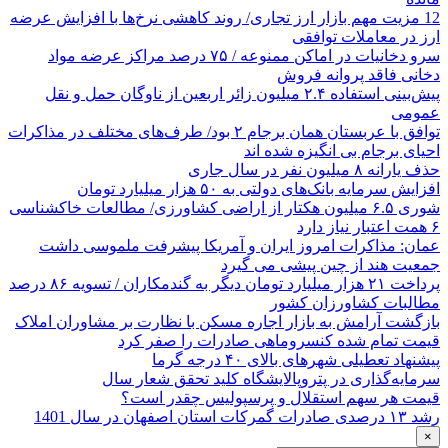
12 مزیت مهم بازار ارز تجاری/ روند کاهشی نرخ‌ها با افزایش عرضه
ارز در معاملات توافقی
سرو دخانیات در اماکن ممنوعه / ۷۵ درصد مراکز عرضه مواد
دخانی فاقد پروانه فروش
پیش‌بینی استفاده ۲.۴ میلیون زائر اربعین از ناوگان حمل و نقل
عمومی
توافق با عربستان همان برجام ۲ بود/ طرف‌های مختلف در مذاکرات
احیای برجام بی انگیزه شده اند
حذف یارانه ۸ میلیون نفر در سال جاری
افزایش سرمایه بانک‌های دولتی به ۵۰ هزار میلیارد تومان
شوری ۶.۵ میلیون هکتار از اراضی کشاورزی/ مطالعات خاکشناسی
۶ همت اعتبار نیاز دارد
عمان: مذاکرات امروز ایران و آمریکا پیشرفت ملموسی داشت
جمعیت هند از چین پیشی می گیرد
پرداخت ۲۱ هزار میلیارد تومان دیگر به گندمکاران / تسویه ۸۶ درصد
مطالبات کشاورزان کشور
بازگشت آرامش به بازار اجاره مسکن با نظارت بر مشاوران املاک
قیمت تمام شده کنسروماهی صادرات را صفر کرد
پیشنهاد تعطیلی شهرهای بالای ۴۰ درجه گرما
سرمایه‌گذاری در پتروپالایشگاه کلید تحقق شعار سال
قیمت هر سهم استقلال و پرسپولیس چقدر است؟
رشد ۱۳ درصدی صادرات گمرکات استان اصفهان در سال 1401
×