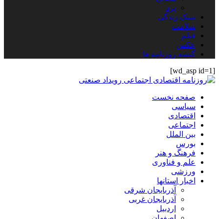
یزد
سبک زندگی
سلامت
فیلم
عکس
گیشه روزنامه ها
[wd_asp id=1]
صفحه نخست
سیاسی
اقتصادی
اجتماعی
بین الملل
بورس
فرهنگ و هنر
علم و فناوری
ورزشی
اخبار استانها
آذربایجان شرقی
آذربایجان غربی
اردبیل
اصفهان