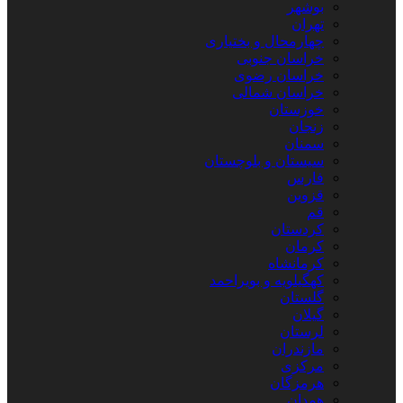
بوشهر
تهران
چهارمحال و بختیاری
خراسان جنوبی
خراسان رضوی
خراسان شمالی
خوزستان
زنجان
سمنان
سیستان و بلوچستان
فارس
قزوین
قم
کردستان
کرمان
کرمانشاه
کهگیلویه و بویراحمد
گلستان
گیلان
لرستان
مازندران
مرکزی
هرمزگان
همدان