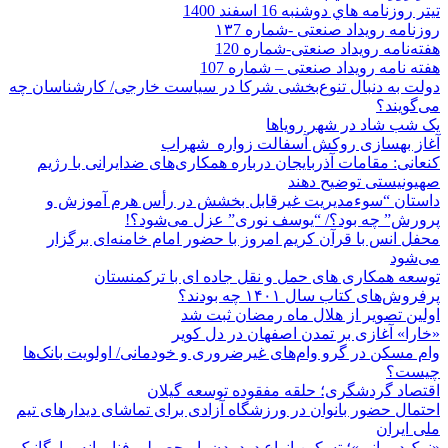
تيتر روزنامه هاي دوشنبه 16 اسفند 1400
روزنامه رویداد صنعتی -شماره ۱۳7
هفته‌نامه رویداد صنعتی-شماره 120
هفته نامه رویداد صنعتی – شماره 107
دولت به دنبال تنوع‌بخشی شرکا در سیاست خارجی/ کارشناسان چه
می‌گویند؟
یک شب شاد در شهر رویاها
آغاز بهسازی روکش آسفالت زواره_شهراب
کنعانی: مقامات آذربایجان درباره همکاری‌های ضدایرانی با رژیم
صهیونیستی توضیح دهند
داستان “سوءمدیریت غیرقابل بخشش در رأس هرم آموزش و
پرورش” چه بود؟/ “یوسف نوری” عزل می‌شود؟!
محفل انس با قرآن کریم امروز با حضور امام خامنه‌ای برگزار
می‌شود
توسعه همکاری های حمل و نقل جاده ای با ترکمنستان
پرفروش‌های کتاب سال ۱۴۰۱ چه بودند؟
اولین تصویر از هلال ماه رمضان ثبت شد
«خارا» آغازی بر تمدن اصفهان در دل کویر
وام مسکن در گرو وام‌های غیرضروری و خودمانی/ اولویت بانک‌ها
چیست؟
اقتصاد گردشگری؛ حلقه مفقوده توسعه گیلان
احتمال حضور بانوان در ورزشگاه آزادی برای تماشای دیدارهای تیم
ملی ایران
«نمک‌درمانی»؛ تسکین انواع درد بدن با محصولی فناورانه و ارگانیک