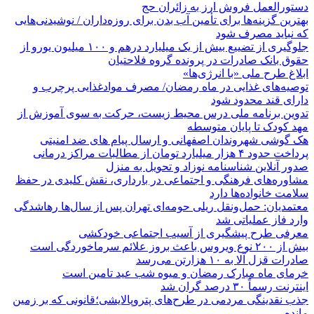
دستورالعمل فروش ارز به زائران حج
بهترین گزینه‌ها برای تأمین آب بدن برای روزه‌داران / نوشیدنی‌هایی
که نباید مصرف شود
جلوگیری از تضییع بیش از یک میلیارد درهم و ۱۰۰ میلیون یورو از
حقوق بانک صادرات در پرونده گروه فلاحتیان
ابلاغ طرح ملی «با انرژی‌ها»
توصیه‌های غذایی در ماه رمضان/ مصرف موادغذایی پرچرب و
دارای قند محدود شود
تدوین برنامه ملی درس محیط زیست، حرکت به سوی آموزش از
مهد کودک تا پایان متوسطه
هک گوشی شهروندان اصفهانی و ارسال پیام های ضد امنیتی
پرداخت حدود ۴ هزار میلیارد تومان از مطالبات مراکز درمانی
صدور آنلاین شناسنامه نوزاد و تحویل به منزل
مشاوره‌های فرهنگی و اجتماعی در بارداری، نقش کلیدی در حفظ
سلامت خانواده‌ها دارد
معتمدیان: حمل‌ونقل ریلی حومه‌ای تهران پس از سال‌ها رهاشدگی
وارد فاز عملیاتی شد
معرفی طرح پیشگیری از آسیب اجتماعی خودکشی
بیش از ۲۰۰ نوع ویروس باعث بروز علائم سرماخوردگی است
صادرات قزل آلا به ۱۰ هزارتن می‌رسد
خرمای ماه مبارک رمضان و میوه شب عید تامین است
اینترنت رسماً ۳۰ درصد گران شد
جذب نقدینگی مردمی در طرح‌های پتروپالایشی؛قانونی که بر زمین
مانده