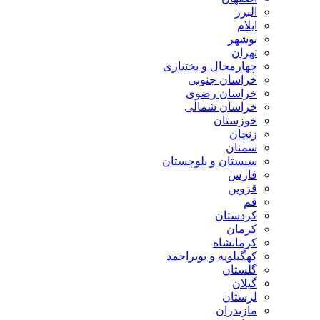
البرز
ایلام
بوشهر
تهران
چهارمحال و بختیاری
خراسان جنوبی
خراسان رضوی
خراسان شمالی
خوزستان
زنجان
سمنان
سیستان و بلوچستان
فارس
قزوین
قم
کردستان
کرمان
کرمانشاه
کهگیلویه و بویراحمد
گلستان
گیلان
لرستان
مازندران