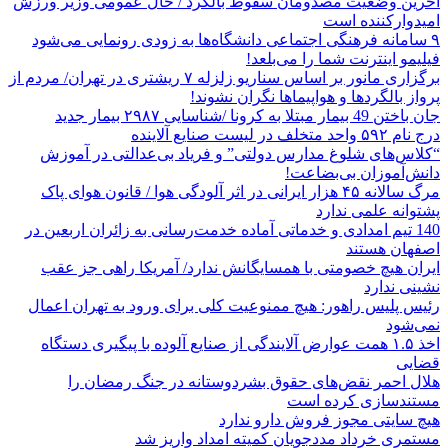
آخرین وضعیت مصدومان سقوط بالگرد / حال عمومی وزیر ورزش
امیدوارکننده است
۹ سامانه فرهنگی اجتماعی دانشگاه‌ها به زودی رونمایی می‌شود
فیلیمو اینترنت شما را می‌بلعد!
برگزاری مانور بر اساس سناریو زلزله ۷ ریشتری در تهران/ مردم از
پرواز بالگردها و هواپیماها نگران نشوند!
جان باختن 49 بیمار مبتلا به کرونا /شناسایی ۲۹۸۷ بیمار جدید
درج نام ۵۹۲ واحد متخلف در لیست صنایع آلاینده
“کلاس‌های شلوغ مدارس دولتی” و فریاد بی‌عدالتی در آموزش
دانش‌آموزان بی‌بضاعت!
مرگ سالانه ۴۵ هزار ایرانی در اثر آلودگی هوا / قانون هوای پاک
پشتوانه علمی ندارد
140 تیم امدادی و خدماتی آماده خدمت‌رسانی به زائران اربعین در
اصفهان هستند
ایران هیچ خصومتی با همسایگانش ندارد/ آمریکا راهی جز عقب
نشینی ندارد
رئیس پلیس راهور: هیچ ممنوعیت کلی برای ورود به تهران اعمال
نمی‌شود
اخذ ۱.۵ همت عوارض آلایندگی از صنایع آلوده با پیگیری دستگاه
قضایی
هلال احمر نقض‌های حقوق بشردوستانه در جنگ رمضان را
مستندسازی کرده است
هیچ سایتی مجوز فروش دارو ندارد
مستمری خرداد مددجویان کمیته امداد واریز شد