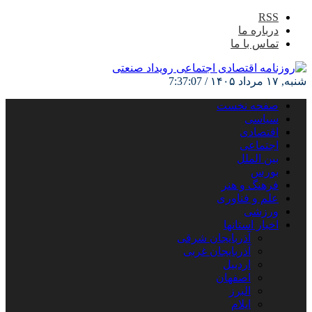
RSS
درباره ما
تماس با ما
شنبه, ۱۷ مرداد ۱۴۰۵ /
7:37:08
صفحه نخست
سیاسی
اقتصادی
اجتماعی
بین الملل
بورس
فرهنگ و هنر
علم و فناوری
ورزشی
اخبار استانها
آذربایجان شرقی
آذربایجان غربی
اردبیل
اصفهان
البرز
ایلام