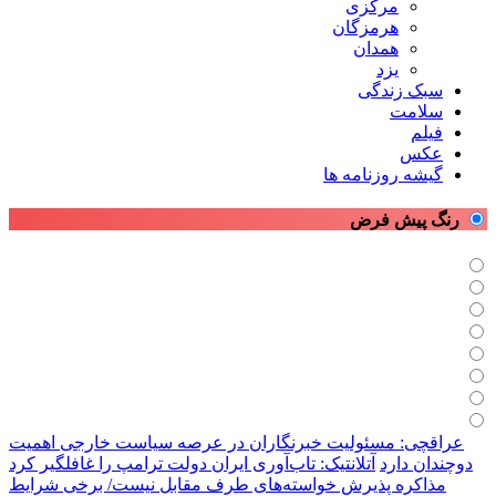
مرکزی
هرمزگان
همدان
یزد
سبک زندگی
سلامت
فیلم
عکس
گیشه روزنامه ها
رنگ پیش فرض
عراقچی: مسئولیت خبرنگاران در عرصه سیاست خارجی اهمیت
دوچندان دارد
آتلانتیک: تاب‌آوری ایران دولت ترامپ را غافلگیر کرد
مذاکره پذیرش خواسته‌های طرف مقابل نیست/ برخی شرایط