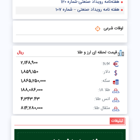
هفته‌نامه رویداد صنعتی-شماره 120
هفته نامه رویداد صنعتی – شماره 107
اوقات شرعی
قیمت لحظه ای ارز و طلا
ریال
یورو:
2,148,900
دلار:
1,859,150
سکه:
1,865,250,000
طلا 18:
188,086,000
انس طلا:
4,343.43
مثقال طلا:
814,780,000
تبلیغات