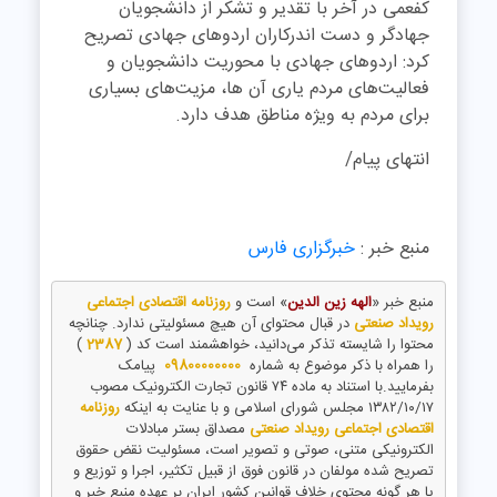
کفعمی در آخر با تقدیر و تشکر از دانشجویان
جهادگر و دست اندرکاران اردوهای جهادی تصریح
کرد: اردوهای جهادی با محوریت دانشجویان و
فعالیت‌های مردم یاری آن‌ ها، مزیت‌های بسیاری
برای مردم به ویژه مناطق هدف دارد.
انتهای پیام/
منبع خبر :
خبرگزاری فارس
منبع خبر «
الهه زین الدین
» است و
روزنامه اقتصادی اجتماعی
رویداد صنعتی
در قبال محتوای آن هیچ مسئولیتی ندارد. چنانچه
محتوا را شایسته تذکر می‌دانید، خواهشمند است کد (
2387
)
را همراه با ذکر موضوع به شماره
09800000000
پیامک
بفرمایید.با استناد به ماده ۷۴ قانون تجارت الکترونیک مصوب
۱۳۸۲/۱۰/۱۷ مجلس شورای اسلامی و با عنایت به اینکه
روزنامه
اقتصادی اجتماعی رویداد صنعتی
مصداق بستر مبادلات
الکترونیکی متنی، صوتی و تصویر است، مسئولیت نقض حقوق
تصریح شده مولفان در قانون فوق از قبیل تکثیر، اجرا و توزیع و
یا هر گونه محتوی خلاف قوانین کشور ایران بر عهده منبع خبر و