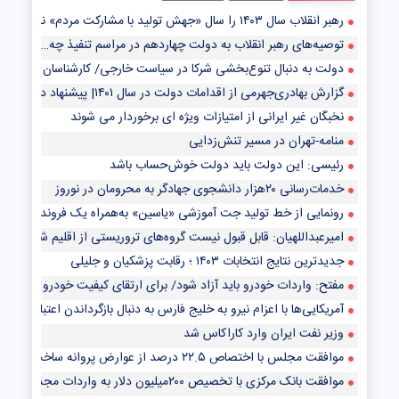
رهبر انقلاب سال ۱۴۰۳ را سال «جهش تولید با مشارکت مردم» نامگذاری کردند
توصیه‌های رهبر انقلاب به دولت چهاردهم در مراسم تنفیذ چه بود؟
دولت به دنبال تنوع‌بخشی شرکا در سیاست خارجی/ کارشناسان چه می‌گویند؟
گزارش بهادری‌جهرمی از اقدامات دولت در سال ۱۴۰۱| پیشنهاد دولت برای افزایش حقوق‌ها، روش پلکانی بود
نخبگان غیر ایرانی از امتیازات ویژه ای برخوردار می شوند
منامه-تهران در مسیر تنش‌زدایی
رئیسی: این دولت باید دولت خوش‌حساب باشد
خدمات‌رسانی ۲۰هزار دانشجوی جهادگر به محرومان در نوروز
رونمایی از خط تولید جت آموزشی «یاسین» به‌همراه یک فروند جدید
امیرعبداللهیان: قابل قبول نیست گروه‌های تروریستی از اقلیم شمال عراق ت
جدیدترین نتایج انتخابات ۱۴۰۳ ؛ رقابت پزشکیان و جلیلی
مفتح: واردات خودرو باید آزاد شود/ برای ارتقای کیفیت خودرو فضای رقابتی
آمریکایی‌ها با اعزام نیرو به خلیج فارس به دنبال بازگرداندن اعتبار از دست 
وزیر نفت ایران وارد کاراکاس شد
موافقت مجلس با اختصاص ۲۲.۵ درصد از عوارض پروانه ساخت برای بیمه کارگران ساختمانی
موافقت بانک مرکزی با تخصیص ۲۰۰میلیون دلار به واردات مجدد خودروهای نو