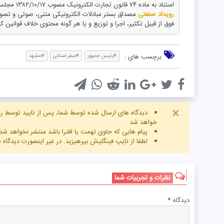
استناد به ماده ۷۴ قانون تجارت الکترونیک مصوب ۱۳۸۲/۱۰/۱۷ مجلس شورای اسلامی و با عنایت به اینکه
رویداد صنعتی
مصداق بستر مبادلات الکترونیکی متنی، صوتی و تص
فوق از قبیل تکثیر، اجرا و توزیع و یا هر گونه محتوی خلاف قوانین ک
برچسب های :
#رئیس جمهور
#سفر استانی
#مشهد
×
دیدگاه های ارسال شده توسط شما، پس از تایید توسط رو
خواهد شد
پیام هایی که حاوی تهمت یا افترا باشد منتشر نخواهد شد
لطفا از تایپ فینگلیش بپرهیزید. در غیر اینصورت دیدگاه
نظرات و تجربیات شما
دیدگاه
*