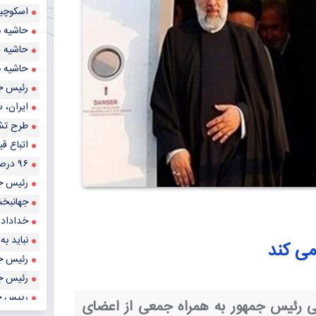
اسکوچیچ
حاشیه ب
حاشیه دیدار ایران و ل
حاشیه ب
رئیس جمه
ایران، سرزمین 
طرح تشد
اتباع ق
۹۶ درصد داروها تولید داخل است
رئیس جم
جهانبخش
خداداد ع
نباید به
می کند
رئیس ج
رئیس جم
رییس جمه
ی رئیس جمهور به همراه جمعی از اعضای