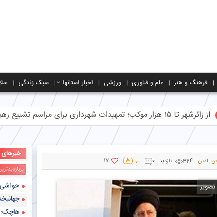
فرهنگ و هنر
علم و فناوری
ورزشی
اخبار استانها
سبک زندگی
سلا
ر موکب؛ تمهیدات شهرداری برای مراسم تشییع رهبر شهید
خبرهای
17
ین الدین
324 بازدید
0
0
پربازدیدتری
حواشی بازی ایران و 
 تصویر
جهانبخش 
هاچک: کی