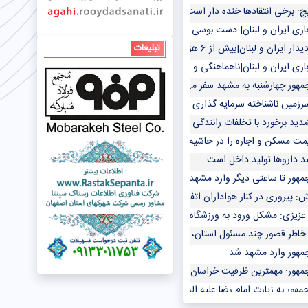
: برخی انتقادها خنده دار است و خوشحالم توقع برد همیشگی از ایران وجود دارد/با 
ازی ایران و لبنان| دست بوسی کنعانی زادگان از اسکوچیچ/ درگیری جهانبخش با مداف
بنان|بیش از 6 هزار تماشاگر در ورزشگاه امام رضا (ع)/ سردرگمی دروازه‌بان تیم ملی
تبلیغات
ازی ایران و لبنان|ناهماهنگی و ازدحام تماشاگران بیرون ورزشگاه /خداداد عزیزی به 
ور چهارشنبه به مشهد سفر می کند
ناشناخته سرمایه گذاری و تولید/ ۷۰۰ بسته سرمایه گذاری در کشور آماده شده است
ید برخورد با تخلفات رانندگی حادثه ساز در مشهد اجرا می شود
یمت مسکن و اجاره را در حاشیه مشهد نجومی کرده‌اند / آستان قدس رضوی مالک 
هور تا ساعتی دیگر وارد مشهد می شود
: پیروزی در کنار هواداران اتفاق مهمی بود/جای بازیکنانی مثل طارمی و قدوس خالی بو
زیزی: مشکل ورود به ورزشگاه نداشتم
 خاطر قصور چند مسئول استان، فوتبال ملی دچار مشکل شود
مهور وارد مشهد شد
هور: مهمترین ظرفیت خراسان رضوی نیروی انسانی تحصیلکرده کارآمد است
ور به زیارت امام رضا علیه السلام مشرف شد