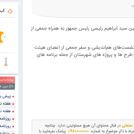
.
آب 
ین سید ابراهیم رئیسی رئیس جمهور به همراه جمعی از
ری نشست‌های هم‌اندیشی و سفر جمعی از اعضای هیئت
طرح ها و پروژه های شهرستان از جمله برنامه های
پربازدیدتری
داغ ترین ه
پیش‌ بینی قیمت طلا و
هفته نا
هفته نا
روزنامه
د صنعتی
در قبال محتوای آن هیچ مسئولیتی ندارد. چنانچه
روزنامه
مراه با ذکر موضوع به شماره
09800000000
پیامک بفرمایید.با
روزنامه