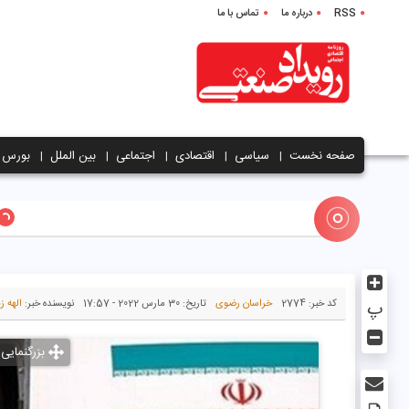
RSS
درباره ما
تماس با ما
صفحه نخست
سیاسی
اقتصادی
اجتماعی
بین الملل
بورس
از زائرشهر تا ۱۵ هزا
پ
کد خبر:
2774
خراسان رضوی
تاریخ:
30 مارس 2022 - 17:57
نویسنده خبر:
الهه ز
بزرگنمایی