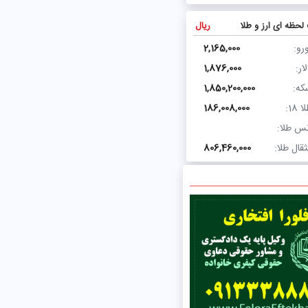
لحظه ای ارز و طلا
ریال
رو:
2,165,000
ار:
1,876,000
که:
1,850,200,000
ا 18:
186,008,000
نس طلا:
قال طلا:
806,460,000