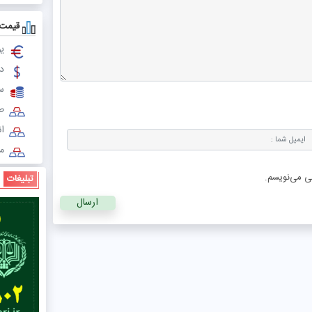
قیمت 
یو
دل
س
طل
ا
مث
هی می‌نویسم.
تبلیغات