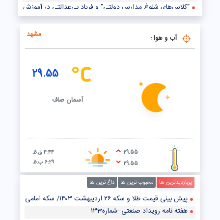
“کلاس‌های شلوغ مدارس دولتی” و فریاد بی‌عدالتی در آموزش دانش‌آموزان
مرگ سالانه ۴۵ هزار ایرانی در اثر آلودگی هوا / قانون هوای پاک پشتوانه علمی ندارد
مشهد
آب و هوا :
29.55
آسمان صاف
29.55
۴:۴۴ ق.ظ
۶:۲۹ ب.ظ
29.55
پربازدیدترین ها
محبوب ترین ها
داغ ترین ها
پیش‌ بینی قیمت طلا و سکه ۲۶ اردیبهشت ۱۴۰۳/ سکه امامی از رشد قیمت در بازار طلا جا ماند
هفته نامه رویداد صنعتی -شماره۱۳3