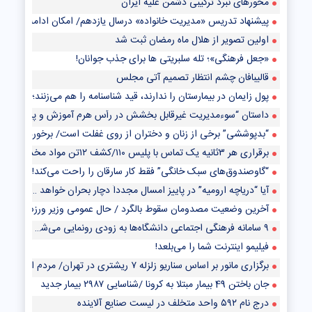
محورهای نبرد ترکیبی دشمن علیه ایران
پیشنهاد تدریس «مدیریت خانواده» درسال یازدهم/ امکان ادامه تحصیل دا
اولین تصویر از هلال ماه رمضان ثبت شد
«جعل فرهنگی»؛ تله سلبریتی ها برای جذب جوانان!
قالیبافان چشم انتظار تصمیم آتی مجلس
پول زایمان در بیمارستان را ندارند، قید شناسنامه را هم می‌زنند؛ «قابله می‌آید ۲۵۰هزار تومان م
داستان “سوءمدیریت غیرقابل بخشش در رأس هرم آموزش و پرورش” چه بود
“بدپوششی” برخی از زنان و دختران از روی غفلت است/ برخورد هوشمند با 
برقراری هر ۳ثانیه یک تماس با پلیس ۱۱۰/کشف ۱۲تن مواد مخدر در پایتخت طی ۶ ماه گذشته
“گاوصندوق‌های سبک خانگی” فقط کار سارقان را راحت می‌کند!/ دستگیری ۵۳ باند سرقت خودرو، منزل و سرقت مسل
آیا “دریاچه ارومیه” در پاییز امسال مجدداً دچار بحران خواهد شد؟!
آخرین وضعیت مصدومان سقوط بالگرد / حال عمومی وزیر ورزش امیدوارکن
۹ سامانه فرهنگی اجتماعی دانشگاه‌ها به زودی رونمایی می‌شود
فیلیمو اینترنت شما را می‌بلعد!
برگزاری مانور بر اساس سناریو زلزله ۷ ریشتری در تهران/ مردم از پرواز بالگردها و هواپیماها نگران نشوند!
جان باختن 49 بیمار مبتلا به کرونا /شناسایی ۲۹۸۷ بیمار جدید
درج نام ۵۹۲ واحد متخلف در لیست صنایع آلاینده