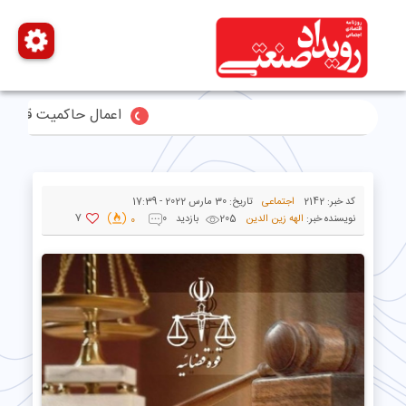
اعمال حاکمیت قاطع ایران بر تنگه هر
کد خبر:
2142
اجتماعی
تاریخ:
30 مارس 2022 - 17:39
7
نویسنده خبر:
الهه زین الدین
205 بازدید
0
0