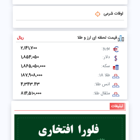
اوقات شرعی
قیمت لحظه ای ارز و طلا
ریال
یورو:
2,141,700
دلار:
1,854,050
سکه:
1,865,050,000
طلا 18:
187,908,000
انس طلا:
4,343.43
مثقال طلا:
814,510,000
تبلیغات