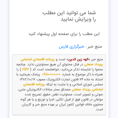
شما می توانید این مطلب
را ویرایش نمایید
این مطلب را برای صفحه اول پیشنهاد کنید
منبع خبر :
خبرگزاری فارس
منبع خبر «
الهه زین الدین
» است و
روزنامه اقتصادی اجتماعی
رویداد صنعتی
در قبال محتوای آن هیچ مسئولیتی ندارد. چنانچه
محتوا را شایسته تذکر می‌دانید، خواهشمند است کد (
2142
) را
همراه با ذکر موضوع به شماره
09800000000
پیامک بفرمایید.با
استناد به ماده ۷۴ قانون تجارت الکترونیک مصوب ۱۳۸۲/۱۰/۱۷
مجلس شورای اسلامی و با عنایت به اینکه
روزنامه اقتصادی
اجتماعی رویداد صنعتی
مصداق بستر مبادلات الکترونیکی متنی،
صوتی و تصویر است، مسئولیت نقض حقوق تصریح شده
مولفان در قانون فوق از قبیل تکثیر، اجرا و توزیع و یا هر گونه
محتوی خلاف قوانین کشور ایران بر عهده منبع خبر و کاربران
است.