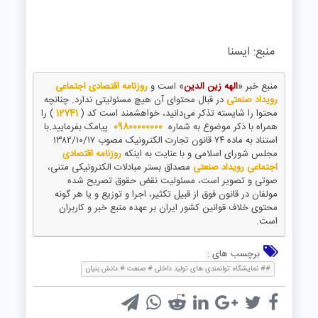
منبع: ایسنا
منبع خبر «
الهه زین الدین
» است و
روزنامه اقتصادی اجتماعی
رویداد صنعتی
در قبال محتوای آن هیچ مسئولیتی ندارد. چنانچه
محتوا را شایسته تذکر می‌دانید، خواهشمند است کد (
12741
) را
همراه با ذکر موضوع به شماره
09800000000
پیامک بفرمایید.با
استناد به ماده ۷۴ قانون تجارت الکترونیک مصوب ۱۳۸۲/۱۰/۱۷
مجلس شورای اسلامی و با عنایت به اینکه
روزنامه اقتصادی
اجتماعی رویداد صنعتی
مصداق بستر مبادلات الکترونیکی متنی،
صوتی و تصویر است، مسئولیت نقض حقوق تصریح شده
مولفان در قانون فوق از قبیل تکثیر، اجرا و توزیع و یا هر گونه
محتوی خلاف قوانین کشور ایران بر عهده منبع خبر و کاربران
است.
برچسب های :
## نمایشگاه توانمندی های تولید داخلی # صنعت # دانش بنیان