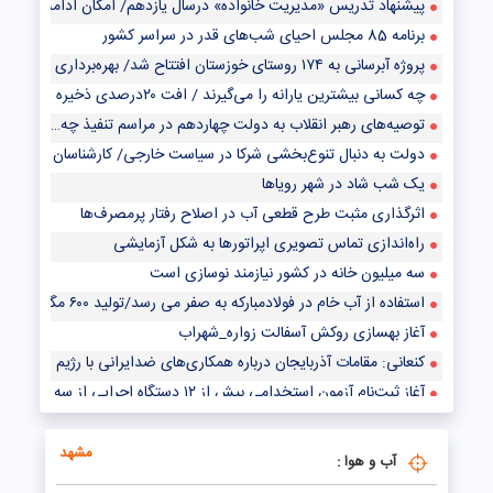
پیشنهاد تدریس «مدیریت خانواده» درسال یازدهم/ امکان ادامه تحصیل دا
برنامه 85 مجلس احیای شب‌های قدر در سراسر کشور
پروژه آبرسانی به ۱۷۴ روستای خوزستان افتتاح شد/ بهره‌برداری از واحد گازی نیروگاه سیکل ترکیبی دوکوهه
چه کسانی بیشترین یارانه را می‌گیرند / افت ۲۰درصدی ذخیره سدسفیدرود
توصیه‌های رهبر انقلاب به دولت چهاردهم در مراسم تنفیذ چه بود؟
دولت به دنبال تنوع‌بخشی شرکا در سیاست خارجی/ کارشناسان چه می‌گویند؟
یک شب شاد در شهر رویاها
اثرگذاری مثبت طرح قطعی آب در اصلاح رفتار پرمصرف‌ها
راه‌اندازی تماس تصویری اپراتورها به شکل آزمایشی
سه میلیون خانه در کشور نیازمند نوسازی است
استفاده از آب خام در فولادمبارکه به صفر می رسد/تولید ۶۰۰ مگاوات برق تجدیدپذیر با نیروگاه خورشیدی
آغاز بهسازی روکش آسفالت زواره_شهراب
کنعانی: مقامات آذربایجان درباره همکاری‌های ضدایرانی با رژیم صهیونیستی
آغاز ثبت‌نام آزمون استخدامی بیش از ۱۲ دستگاه اجرایی از سه‌شنبه
هر ماه یک افتتاحیه در مترو داریم/ مترو پرند امسال افتتاح می‌شود؟
مشهد
آب و هوا :