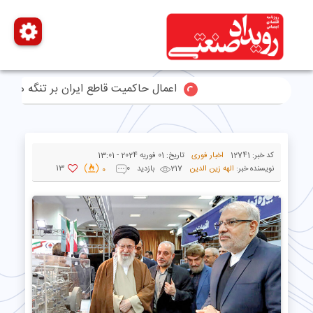
اعمال حاکمیت قاطع ایران بر تنگه هرمز/ سقوط 90 درصدی تردد تجاری 
کد خبر:
12741
اخبار فوری
تاریخ:
01 فوریه 2024 - 13:01
13
نویسنده خبر:
الهه زین الدین
217 بازدید
0
0