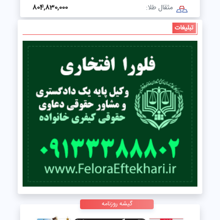
مثقال طلا:
804,830,000
تبلیغات
گیشه روزنامه