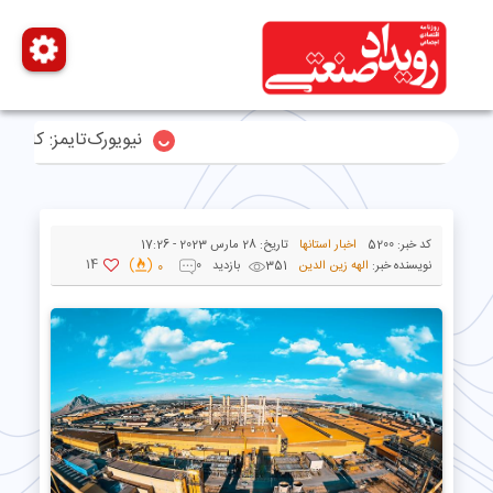
نیویورک‌تایمز: کاهش ش
کد خبر:
5200
اخبار استانها
تاریخ:
28 مارس 2023 - 17:26
14
نویسنده خبر:
الهه زین الدین
351 بازدید
0
0