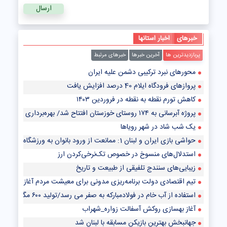
خبرهای
اخبار استانها
پربازدیدترین ها
آخرین خبرها
خبرهای مرتبط
محورهای نبرد ترکیبی دشمن علیه ایران
پروازهای فرودگاه ایلام 40 درصد افزایش یافت
کاهش تورم نقطه به نقطه در فروردین ۱۴۰۳
پروژه آبرسانی به ۱۷۴ روستای خوزستان افتتاح شد/ بهره‌برداری از واحد گازی نیروگاه سیکل ترکیبی دوکوهه
یک شب شاد در شهر رویاها
حواشی بازی ایران و لبنان 1: ممانعت از ورود بانوان به ورزشگاه + فیلم
استدلال‌های منسوخ در خصوص تک‌نرخی‌کردن ارز
زیبایی‌های سنندج تلفیقی از طبیعت و تاریخ
تیم اقتصادی دولت برنامه‌ریزی مدونی برای معیشت مردم آغاز کرده است
استفاده از آب خام در فولادمبارکه به صفر می رسد/تولید ۶۰۰ مگاوات برق تجدیدپذیر با نیروگاه خورشیدی
آغاز بهسازی روکش آسفالت زواره_شهراب
جهانبخش بهترین بازیکن مسابقه با لبنان شد