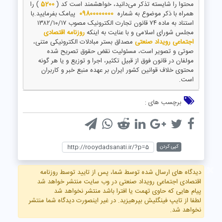
محتوا را شایسته تذکر می‌دانید، خواهشمند است کد (
5200
) را
همراه با ذکر موضوع به شماره
09800000000
پیامک بفرمایید.با
استناد به ماده ۷۴ قانون تجارت الکترونیک مصوب ۱۳۸۲/۱۰/۱۷
مجلس شورای اسلامی و با عنایت به اینکه
روزنامه اقتصادی
اجتماعی رویداد صنعتی
مصداق بستر مبادلات الکترونیکی متنی،
صوتی و تصویر است، مسئولیت نقض حقوق تصریح شده
مولفان در قانون فوق از قبیل تکثیر، اجرا و توزیع و یا هر گونه
محتوی خلاف قوانین کشور ایران بر عهده منبع خبر و کاربران
است.
برچسب های :
کپی کردن
×
دیدگاه های ارسال شده توسط شما، پس از تایید توسط روزنامه
اقتصادی اجتماعی رویداد صنعتی در وب سایت منتشر خواهد شد
پیام هایی که حاوی تهمت یا افترا باشد منتشر نخواهد شد
لطفا از تایپ فینگلیش بپرهیزید. در غیر اینصورت دیدگاه شما منتشر
نخواهد شد.