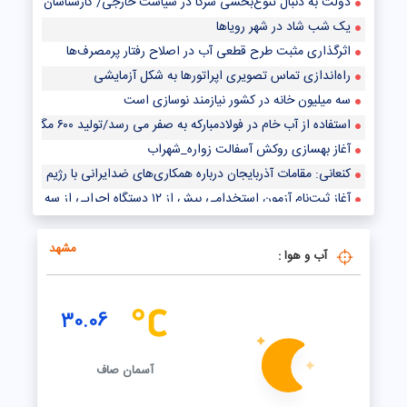
دولت به دنبال تنوع‌بخشی شرکا در سیاست خارجی/ کارشناسان چه می‌گویند؟
یک شب شاد در شهر رویاها
اثرگذاری مثبت طرح قطعی آب در اصلاح رفتار پرمصرف‌ها
راه‌اندازی تماس تصویری اپراتورها به شکل آزمایشی
سه میلیون خانه در کشور نیازمند نوسازی است
استفاده از آب خام در فولادمبارکه به صفر می رسد/تولید ۶۰۰ مگاوات برق تجدیدپذیر با نیروگاه خورشیدی
آغاز بهسازی روکش آسفالت زواره_شهراب
کنعانی: مقامات آذربایجان درباره همکاری‌های ضدایرانی با رژیم صهیونیستی
آغاز ثبت‌نام آزمون استخدامی بیش از ۱۲ دستگاه اجرایی از سه‌شنبه
هر ماه یک افتتاحیه در مترو داریم/ مترو پرند امسال افتتاح می‌شود؟
مشهد
آب و هوا :
30.06
آسمان صاف