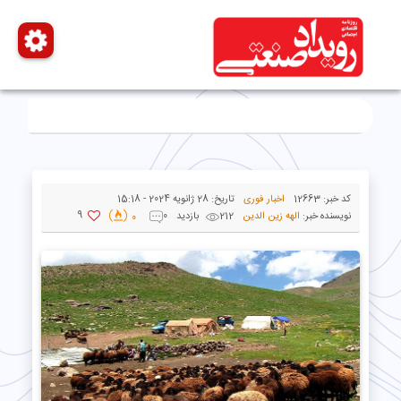
کد خبر:
12663
اخبار فوری
تاریخ:
28 ژانویه 2024 - 15:18
9
نویسنده خبر:
الهه زین الدین
212 بازدید
0
0