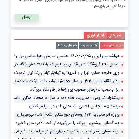
ذخیره نام، ایمیل و وبسایت من در مرورگر برای زمانی که دوباره
دیدگاهی می‌نویسم.
خبرهای
اخبار فوری
پربازدیدترین ها
آخرین خبرها
خبرهای مرتبط
هواشناسی ایران ۱۴۰۲/۰۲/۲۵؛ هشدار سازمان هواشناسی برای ۷ استان/ سامانه بارشی جدید در راه است
اتصال ۴۹۰ فروشگاه شهر قدس به طرح فجرانه/۴۷۱ فروشگاه در آستانه پیوستن به طرح
وزیر خارجه عمان: ایران و آمریکا به توافق تبادل زندانیان نزدیک شده‌اند
رهبر انقلاب سال ۱۴۰۳ را سال «جهش تولید با مشارکت مردم» نامگذاری کردند
الزام نصب نرخ‌های مصوب پروازها در فرودگاه مهرآباد
پیشنهاد تدریس «مدیریت خانواده» درسال یازدهم/ امکان ادامه تحصیل دا
برنامه 85 مجلس احیای شب‌های قدر در سراسر کشور
پروژه آبرسانی به ۱۷۴ روستای خوزستان افتتاح شد/ بهره‌برداری از واحد گازی نیروگاه سیکل ترکیبی دوکوهه
چه کسانی بیشترین یارانه را می‌گیرند / افت ۲۰درصدی ذخیره سدسفیدرود
توصیه‌های رهبر انقلاب به دولت چهاردهم در مراسم تنفیذ چه بود؟