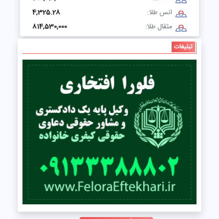
انس طلا:
4,325.28
مثقال طلا:
814,530,000
تبلیغات