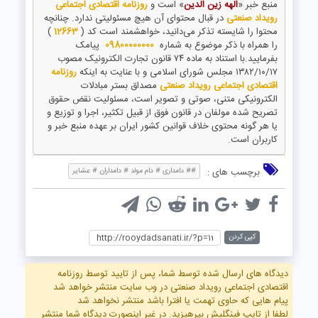
منبع خبر «
الهه زین الدین
» است و
روزنامه اقتصادی اجتماعی
رویداد صنعتی
در قبال محتوای آن هیچ مسئولیتی ندارد. چنانچه
محتوا را شایسته تذکر می‌دانید، خواهشمند است کد (
12663
)
را همراه با ذکر موضوع به شماره
09800000000
پیامک
بفرمایید.با استناد به ماده ۷۴ قانون تجارت الکترونیک مصوب
۱۳۸۲/۱۰/۱۷ مجلس شورای اسلامی و با عنایت به اینکه
روزنامه
اقتصادی اجتماعی رویداد صنعتی
مصداق بستر مبادلات
الکترونیکی متنی، صوتی و تصویر است، مسئولیت نقض حقوق
تصریح شده مولفان در قانون فوق از قبیل تکثیر، اجرا و توزیع و
یا هر گونه محتوی خلاف قوانین کشور ایران بر عهده منبع خبر و
کاربران است.
برچسب های :
## دامداری # دام مولد # دامداران # عشایر
کپی کردن
×
دیدگاه های ارسال شده توسط شما، پس از تایید توسط روزنامه
اقتصادی اجتماعی رویداد صنعتی در وب سایت منتشر خواهد شد
پیام هایی که حاوی تهمت یا افترا باشد منتشر نخواهد شد
لطفا از تایپ فینگلیش بپرهیزید. در غیر اینصورت دیدگاه شما منتشر