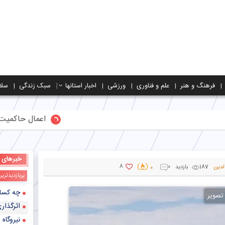
فرهنگ و هنر
علم و فناوری
ورزشی
اخبار استانها
سبک زندگی
سلا
اعمال حاکمیت قاطع ایران بر تنگ
خبرهای
8
لدین
187 بازدید
0
0
پربازدیدتری
چه کسانی بی
 تصویر
اثرگذار
نیروگاه 