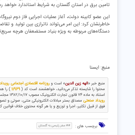
تامین برق در استان گلستان به شرایط استاندارد خواهد رس
این عضو کابینه دولت، آغاز عملیات اجرایی فاز دوم نیروگاه 
خاطرنشان کرد: این امر می‌تواند ناترازی بین تولید و تقا
دستگاه‌های مربوطه به ویژه بنیاد مستضعفان هرچه سریع‌تر ف
منبع: ایسنا
منبع خبر «
الهه زین الدین
» است و
روزنامه اقتصادی اجتماعی رویدا
محتوا را شایسته تذکر می‌دانید، خواهشمند است کد (
11969
) را هم
استناد به ماده ۷۴ قانون تجارت الکترونیک مصوب ۱۳۸۲/۱۰/۱۷ مجلس شورای اسلامی و با عنایت به اینکه
رویداد صنعتی
مصداق بستر مبادلات الکترونیکی متنی، صوتی و تص
فوق از قبیل تکثیر، اجرا و توزیع و یا هر گونه محتوی خلاف قوانین ک
برچسب های :
## سفر رئیسی به گلستان