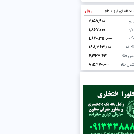
لحظه ای ارز و طلا
ریال
رو:
2,157,900
ار:
1,867,000
که:
1,860,350,000
ا 18:
188,363,000
نس طلا:
4,343.43
قال طلا:
815,970,000