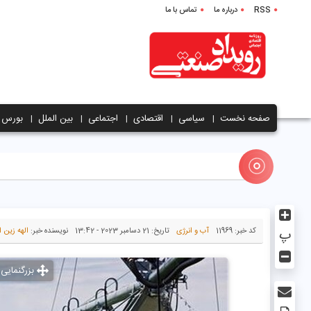
RSS
درباره ما
تماس با ما
صفحه نخست
سیاسی
اقتصادی
اجتماعی
بین الملل
بورس
پ
کد خبر:
11969
آب و انرژی
تاریخ:
21 دسامبر 2023 - 13:42
نویسنده خبر:
الهه زین ا
بزرگنمایی