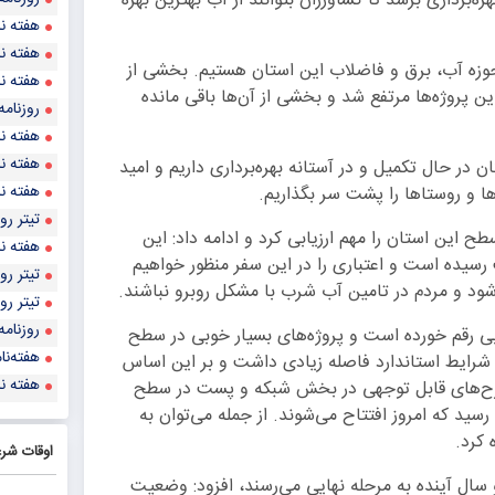
‌برداری برسد تا کشاورزان بتوانند از آب بهترین بهره
هفته نا
هفته نا
تاح ۲۹ طرح بسیار مهم در حوزه آب، برق و فاضلاب این استان هستیم. بخشی از
هفته نا
پروژه‌ها مرتفع شد و بخشی از آن‌ها باقی مانده
روزنامه
هفته نا
هفته نا
 در حال تکمیل و در آستانه بهره‌برداری داریم و امید
هفته نا
 و روستاها را پشت سر بگذاریم.
تيتر روزنا
ح این استان را مهم ارزیابی کرد و ادامه داد: این
هفته نا
ن به بیش از ۳۰ درصد پیشرفت رسیده است و اعتباری را در این سفر منظور خواهیم
تيتر روزنا
ود و مردم در تامین آب شرب با مشکل روبرو نباشند.
تيتر روزنا
روزنامه
وبی رقم خورده است و پروژه‌های بسیار خوبی در سطح
هفته‌نا
شرایط استاندارد فاصله زیادی داشت و بر این اساس
هفته نا
 طرح‌های قابل توجهی در بخش شبکه و پست در سطح
رسید که امروز افتتاح می‌شوند. از جمله می‌توان به
اوقات شر
 سال آینده به مرحله نهایی می‌رسند، افزود: وضعیت