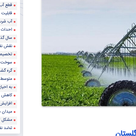
قطع آب 
قابلیت بهینه‌ساز
آب شرب ۴ میلیون نفر با اجرای ۵ پروژه نمک‌زدایی آب دری
احداث نی
سال گذشته فقط ۴ درصد از ح
نقش نفت
تخصیص ۱۹ میلیارد تومان برای شهرهای د
سوخت سی‌ان‌جی بیش از
گره گشای
متوسط برق تولی
به احیای در
کاهش مص
افزایش ت
میدان مش
مشکل تام
تولید نف