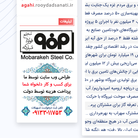
و برق مردم غزه یک جنایت بشری تمام عیار است
ی ۵۰ درصد مصرف فعلی گاز
ا تامین می‌شود
تبلیغات
روگاه‌های خودتامین صنایع به کجا رسید؟
ق آبه ایران از هیرمند وارد کشور شد
 در رشد اقتصادی کشور چقدر بود؟
ارای تنش آبی
 ۱۲ میلیون لیتر از نیاز روزانه بنزین را کاهش می‌دهد
ی از چالش‌های تامین برق با افزایش راندمان نیروگاه
دی نیروگاه بوشهر در ۵۰ روز گذشته ۹۸۳ مگاوات بوده است
یاچه ارومیه امیدواریم/ آب دریا تا پایان ۱۴۰۳ به زاهدان می‌رسد
رف سوخت نیروگاه با حرکت به سمت واحد‌های سیکل ترکیبی
عرفه گاز برای مشترکان پرمصرف
ترک سهراب به بهره‌برداری رسید
ین آب در هیچ منطقه‌ای وجود ندارد
ت ایران بالا رفت؛ هم زنگنه شاکی هم سناتورهای آمریکایی