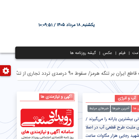
یکشنبه, ۱۸ مرداد ۱۴۰۵ /
10:09:52
مت
فیلم
عکس
گیشه روزنامه ها
ه هرمز/ سقوط 90 درصدی تردد تجاری از تنگه
ادامه 
آگهی و نیازمندی ها
آب و انرژی
ن ها
آخرین خبرها
خبرهای مرتبط
شترین یارانه را می‌گیرند / افت ۲۰درصدی ذخیره سدسفیدرود
ی مثبت طرح قطعی آب در اصلاح رفتار پرمصرف‌ها
شهید رجایی هزار مگاوات ساعت برق صرفه‌جویی کرد