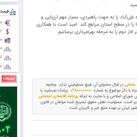
ید.
قیمت 
علی‌آباد را به جهت راهبردی، بسیار مهم ارزیابی و
یو
ضا را در سطح استان مرتفع کند. امید است با همکاری
دل
از دوم را به مرحله بهره‌برداری برسانیم.
س
طل
ا
مث
تبلیغات
د صنعتی
در قبال محتوای آن هیچ مسئولیتی ندارد. چنانچه
راه با ذکر موضوع به شماره
09800000000
پیامک بفرمایید.با
روزنامه اقتصادی اجتماعی
ویر است، مسئولیت نقض حقوق تصریح شده مولفان در قانون
شور ایران بر عهده منبع خبر و کاربران است.