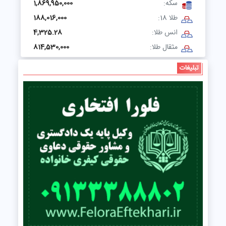
سکه:
1,869,950,000
طلا 18:
188,016,000
انس طلا:
4,325.28
مثقال طلا:
814,530,000
تبلیغات