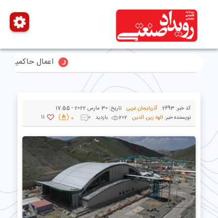
اعمال حاکمیت قاطع ایران بر تن
کد خبر:
2693
آذربایجان غربی
تاریخ:
30 مارس 2022 - 17:55
11
نویسنده خبر:
الهه زین الدین
202 بازدید
0
0