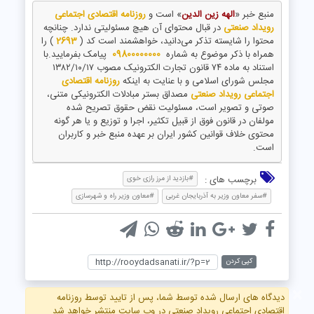
منبع خبر «
الهه زین الدین
» است و
روزنامه اقتصادی اجتماعی
رویداد صنعتی
در قبال محتوای آن هیچ مسئولیتی ندارد. چنانچه
محتوا را شایسته تذکر می‌دانید، خواهشمند است کد (
2693
) را
همراه با ذکر موضوع به شماره
09800000000
پیامک بفرمایید.با
استناد به ماده ۷۴ قانون تجارت الکترونیک مصوب ۱۳۸۲/۱۰/۱۷
مجلس شورای اسلامی و با عنایت به اینکه
روزنامه اقتصادی
اجتماعی رویداد صنعتی
مصداق بستر مبادلات الکترونیکی متنی،
صوتی و تصویر است، مسئولیت نقض حقوق تصریح شده
مولفان در قانون فوق از قبیل تکثیر، اجرا و توزیع و یا هر گونه
محتوی خلاف قوانین کشور ایران بر عهده منبع خبر و کاربران
است.
برچسب های :
#بازدید از مرز رازی خوی
#سفر معاون وزیر به آذربایجان غربی
#معاون وزیر راه و شهرسازی
کپی کردن
×
دیدگاه های ارسال شده توسط شما، پس از تایید توسط روزنامه
اقتصادی اجتماعی رویداد صنعتی در وب سایت منتشر خواهد شد