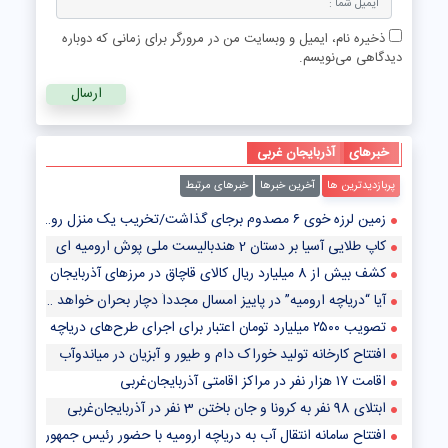
ذخیره نام، ایمیل و وبسایت من در مرورگر برای زمانی که دوباره
دیدگاهی می‌نویسم.
خبرهای
آذربایجان غربی
پربازدیدترین ها
آخرین خبرها
خبرهای مرتبط
زمین لرزه خوی ۶ مصدوم برجای گذاشت/تخریب یک منزل روستایی
کاپ طلایی آسیا بر دستان 2 هندبالیست ملی پوش ارومیه ای
کشف بیش از 8 میلیارد ریال کالای قاچاق در مرزهای آذربایجان غربی
آیا “دریاچه ارومیه” در پاییز امسال مجدداً دچار بحران خواهد شد؟!
تصویب ۲۵۰۰ میلیارد تومان اعتبار برای اجرای طرح‌های دریاچه ارومیه در سال جاری
افتتاح کارخانه تولید خوراک دام و طیور و آبزیان در میاندوآب
اقامت ۱۷ هزار نفر در مراکز اقامتی آذربایجان‌غربی
ابتلای 98 نفر به کرونا و جان باختن 3 نفر در آذربایجان‌غربی
افتتاح سامانه انتقال آب به دریاچه ارومیه با حضور رئیس جمهور/ رهاسازی