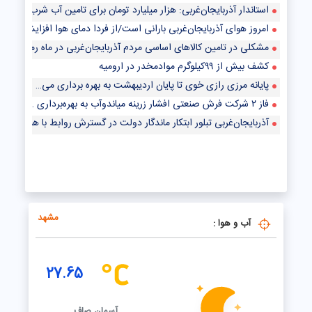
استاندار آذربایجان‌غربی: هزار میلیارد تومان برای تامین آب شرب روستای
امروز هوای آذربایجان‌غربی بارانی است/از فردا دمای هوا افزایش می یابد
مشکلی در تامین کالاهای اساسی مردم آذربایجان‌غربی در ماه رمضان وجود ند
کشف بیش از ۹۹کیلوگرم موادمخدر در ارومیه
پایانه مرزی رازی خوی تا پایان اردیبهشت به بهره برداری می‌رسد
فاز ۲ شرکت فرش صنعتی افشار زرینه میاندوآب به بهره‌برداری رسید
آذربایجان‌غربی تبلور ابتکار ماندگار دولت در گسترش روابط با همسایگان‌
مشهد
آب و هوا :
27.65
آسمان صاف